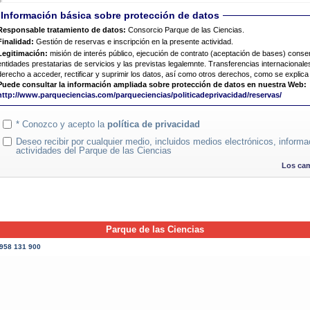
Información básica sobre protección de datos
Responsable tratamiento de datos:
Consorcio Parque de las Ciencias.
Finalidad:
Gestión de reservas e inscripción en la presente actividad.
Legitimación:
misión de interés público, ejecución de contrato (aceptación de bases) cons
entidades prestatarias de servicios y las previstas legalemnte. Transferencias internacionale
derecho a acceder, rectificar y suprimir los datos, así como otros derechos, como se explica
Puede consultar la información ampliada sobre protección de datos en nuestra Web:
http://www.parqueciencias.com/parqueciencias/politicadeprivacidad/reservas/
* Conozco y acepto la
política de privacidad
Deseo recibir por cualquier medio, incluidos medios electrónicos, informa
actividades del Parque de las Ciencias
Los cam
Parque de las Ciencias
:958 131 900