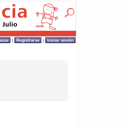
lazas
|
Registrarse
|
Iniciar sesión