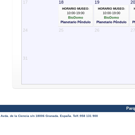
17
18
19
2
HORARIO MUSEO:
HORARIO MUSEO:
10:00-19:00
10:00-19:00
BioDomo
BioDomo
Planetario Péndulo
Planetario Péndulo
P
24
25
26
2
31
Parq
Avda. de la Ciencia s/n 18006 Granada. España. Telf.:958 131 900